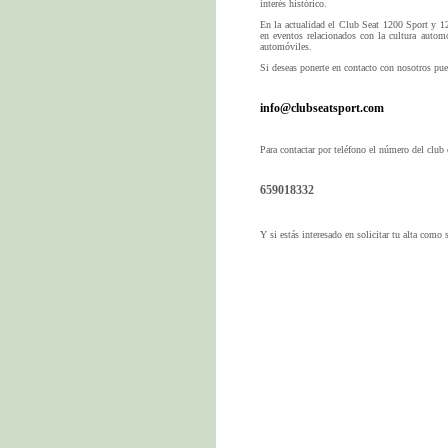
interés histórico.
En la actualidad el Club Seat 1200 Sport y 12
en eventos relacionados con la cultura autom
automóviles.
Si deseas ponerte en contacto con nosotros pued
info@clubseatsport.com
Para contactar por teléfono el número del club 
659018332
Y si estás interesado en solicitar tu alta como