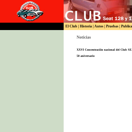
El Club
|
Historia
|
Autos
|
Pruebas
|
Public
Noticias
XXVI Concentración nacional del Club SE
50 aniversario